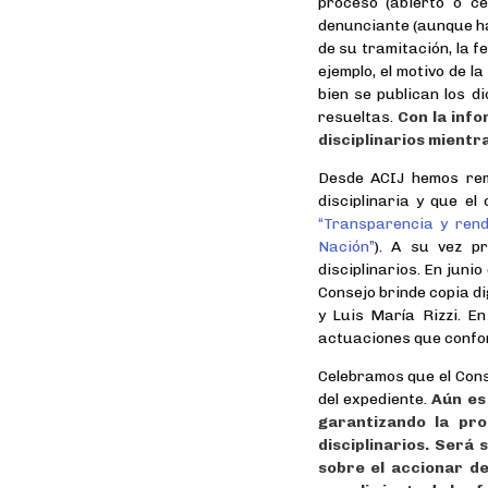
proceso (abierto o ce
denunciante (aunque hay
de su tramitación, la f
ejemplo, el motivo de l
bien se publican los d
resueltas.
Con la info
disciplinarios mientr
Desde ACIJ hemos rem
disciplinaria y que e
“Transparencia y rend
Nación”
). A su vez p
disciplinarios. En juni
Consejo brinde copia d
y Luis María Rizzi. En
actuaciones que confor
Celebramos que el Cons
del expediente.
Aún es
garantizando la pro
disciplinarios. Será 
sobre el accionar d