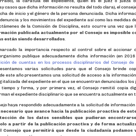
rrado), la carátula del expediente, quién es el juez o jueza 
 casos que dicha información no resulta del todo clara), el conse
echa de inicio y el género de la persona denunciada. Dicha informa
a denuncia y los movimientos del expediente así como las medidas 
ictámenes de la Comisión de Disciplina, esto ocurre una vez que
rmación publicada actualmente por el Consejo es imposible c
as están siendo desarrollados
.
arcado la importancia respecto al control sobre el accionar d
l organismo publique adecuadamente dicha información (en 2016
ición de cuentas en los procesos disciplinarios del Consejo de
resentamos varias solicitudes para que el Consejo brinde cop
o de este año presentamos una solicitud de acceso a la información
igitalizada del expediente en el que se encuentran denunciados los
 tiempo y forma, y por primera vez, el Consejo remitió copia di
man el expediente disciplinario que se encuentra actualmente en t
ejo haya respondido adecuadamente a la solicitud de información 
 necesario que avance hacia la publicación proactiva de este
tección de los datos sensibles que pudieran encontrars
solo a partir de la publicación proactiva y de forma actuali
el Consejo que permitirá que desde la ciudadanía podamos v