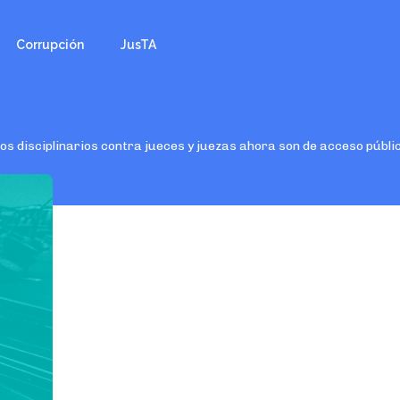
Corrupción
JusTA
os disciplinarios contra jueces y juezas ahora son de acceso públi