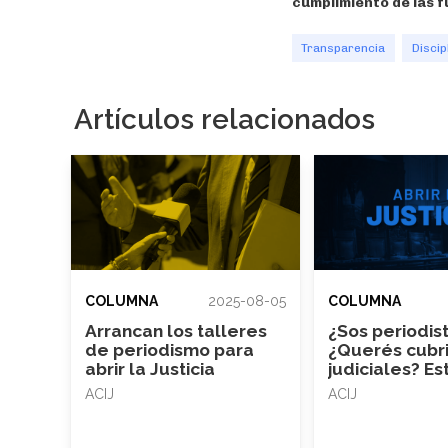
cumplimiento de las f
Transparencia
Discip
Artículos relacionados
COLUMNA
2025-08-05
COLUMNA
Arrancan los talleres
¿Sos periodis
de periodismo para
¿Querés cubr
abrir la Justicia
judiciales? Es
para vos
ACIJ
ACIJ