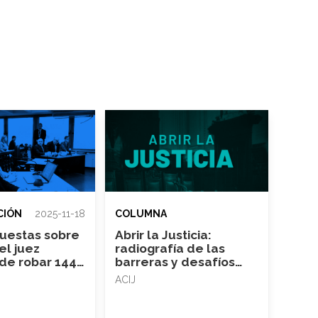
CIÓN
2025-11-18
COLUMNA
puestas sobre
Abrir la Justicia:
el juez
radiografía de las
de robar 144
barreras y desafíos
de oro
para investigar a los
ACIJ
tribunales argentinos