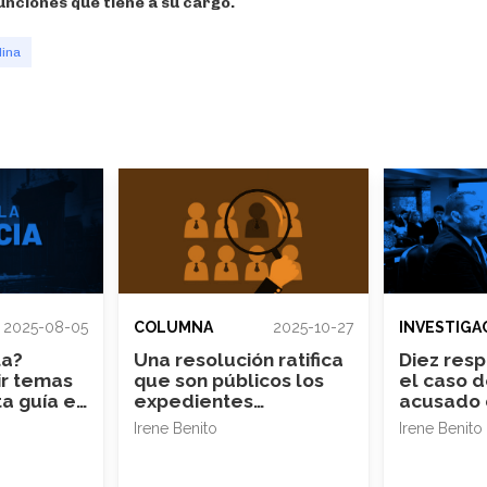
unciones que tiene a su cargo.
lina
2025-08-05
COLUMNA
2025-10-27
INVESTIGA
ta?
Una resolución ratifica
Diez res
ir temas
que son públicos los
el caso d
ta guía es
expedientes
acusado 
disciplinarios contra la
monedas 
Irene Benito
Irene Benito
magistratura