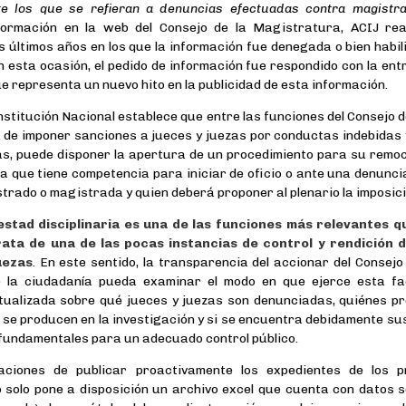
te los que se refieran a denuncias efectuadas contra magistr
formación en la web del Consejo de la Magistratura, ACIJ rea
s últimos años en los que la información fue denegada o bien habil
n esta ocasión, el pedido de información fue respondido con la ent
que representa un nuevo hito en la publicidad de esta información.
onstitución Nacional establece que entre las funciones del Consejo 
 de imponer sanciones a jueces y juezas por conductas indebidas 
s, puede disponer la apertura de un procedimiento para su remoció
la que tiene competencia para iniciar de oficio o ante una denunc
trado o magistrada y quien deberá proponer al plenario la imposic
testad disciplinaria es una de las funciones más relevantes q
rata de una de las pocas instancias de control y rendición
uezas
. En este sentido, la transparencia del accionar del Consej
 la ciudadanía pueda examinar el modo en que ejerce esta fac
tualizada sobre qué jueces y juezas son denunciadas, quiénes p
se producen en la investigación y si se encuentra debidamente sus
 fundamentales para un adecuado control público.
aciones de publicar proactivamente los expedientes de los pro
 solo pone a disposición un archivo excel que cuenta con datos 